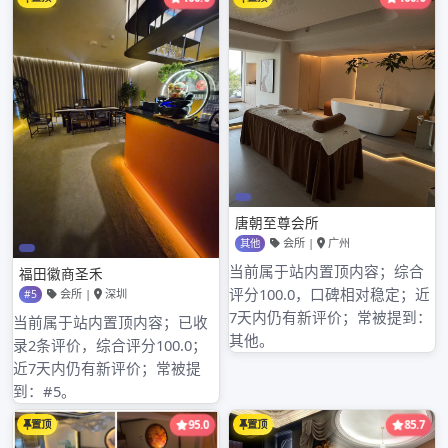
View all posts by chinalawexam
文
Previous
广州喝茶妹子用户匿名评价报告
章
Post
Next
大浪淘沙桑拿必看：商务人士的私密休闲天堂
导
Post
航
搜
索：
近期文章
广州高端喝茶微信，一键开启品质茶生活！
‌广州高端喝茶微信‌：微信里的茶香邂逅