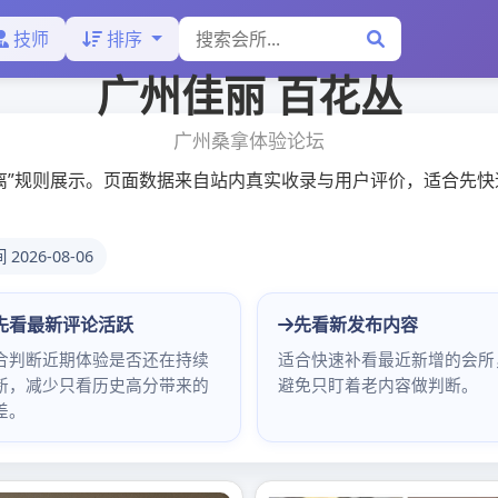
广州佳丽 百花丛
广州桑拿体验论坛
荐和品茶喝茶海选的热
2026年1月21日
0 Minutes
受欢迎程度差异